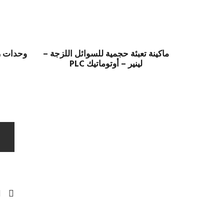
ماكينة تعبئة حجمية للسوائل اللزجة –
وحدات رف
لينير – أوتوماتيك PLC
ا