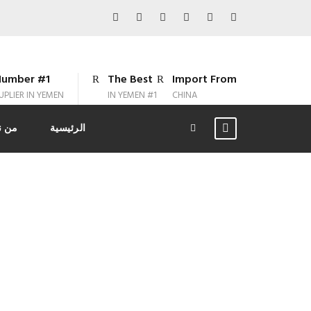
umber #1
The Best
Import From
UPLIER IN YEMEN
#1 IN YEMEN
CHINA
الرئيسية
من ن
م