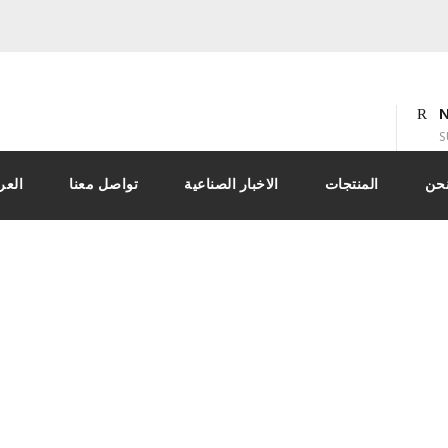
N
S
حن
المنتجات
الاخبار الصناعية
تواصل معنا
العر
كائن وآلات مساعدة
AL-Kafi For Engineering Industries