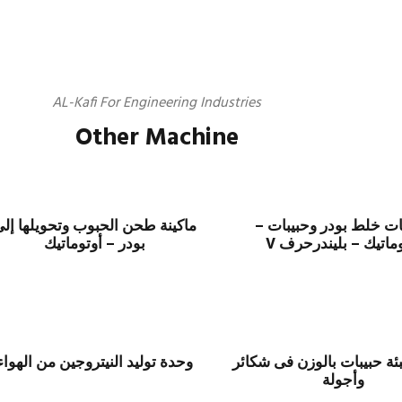
AL-Kafi For Engineering Industries
Other Machine
ات خلط بودر وحبيبات –
ماكينة طحن الحبوب وتحويلها إل
ماتيك – بليندرحرف V
بودر – أوتوماتيك
بئة حبيبات بالوزن فى شكائر
وحدة توليد النيتروجين من الهواء
وأجولة