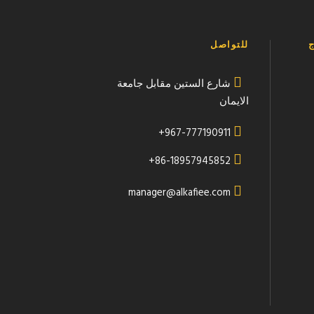
ج
للتواصل
شارع الستين مقابل جامعة
الايمان
967-777190911+
86-18957945852+
manager@alkafiee.com